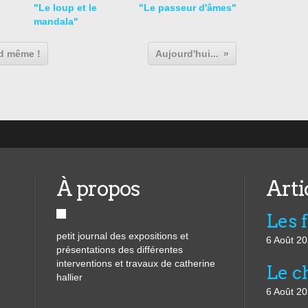
"Le loup et le
"Le passeur d'âmes"
mandala"
nd même !
Aujourd'hui...
À propos
Arti
Les 
petit journal des expositions et
6 Août 2
présentations des différentes
interventions et travaux de catherine
Le ch
hallier
6 Août 2