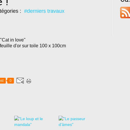
 !
tégories :
#derniers travaux
"Cat in love"
euille d'or sur toile 100 x 100cm
st
0