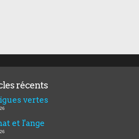
cles récents
figues vertes
026
at et l'ange
026