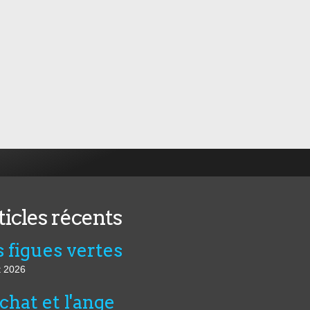
ticles récents
 figues vertes
t 2026
chat et l'ange