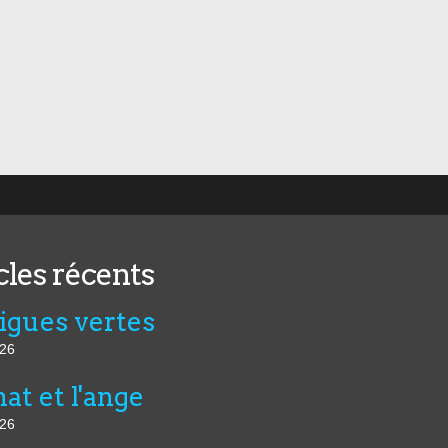
cles récents
figues vertes
026
at et l'ange
026