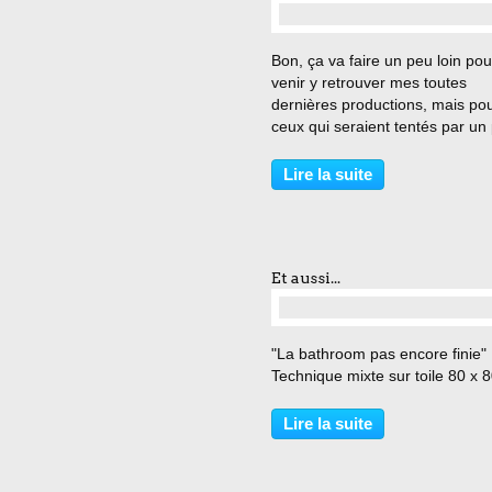
Bon, ça va faire un peu loin pou
venir y retrouver mes toutes
dernières productions, mais po
ceux qui seraient tentés par un 
séjour Danois : Exposition colle
du 19 février jusque... début m
Lire la suite
2010 Librairie de Aarup - Fyn -
Danemark
Et aussi...
"La bathroom pas encore finie"
Technique mixte sur toile 80 x 
Lire la suite