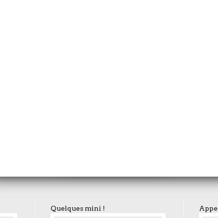
"La fille qui croyait que peut-être elle était un oiseau "
fille dans la grotte
E X P O S I T I O N
"RENCONTRE 
dé
At work
nge
"NOURRISSEMENT"
igues vertes
Quelques mini !
Appel