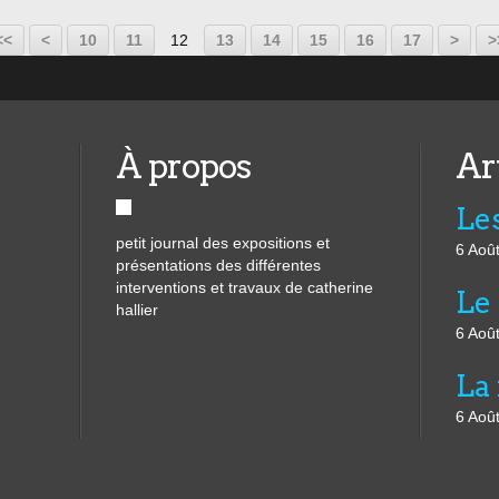
<<
<
10
11
12
13
14
15
16
17
>
>
À propos
Ar
Les
petit journal des expositions et
6 Aoû
présentations des différentes
interventions et travaux de catherine
Le 
hallier
6 Aoû
6 Aoû