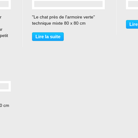
r
"Le chat près de l'armoire verte"
technique mixte 80 x 80 cm
Lire
ur
petit
Lire la suite
ctive
ars
80 cm