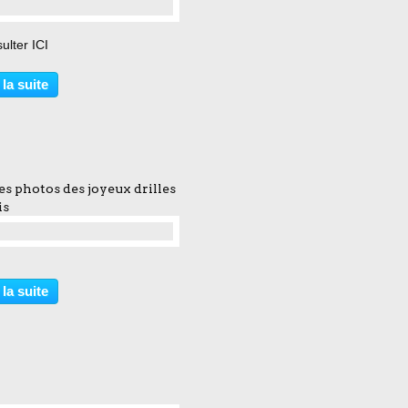
ulter ICI
 la suite
tes photos des joyeux drilles
is
 la suite