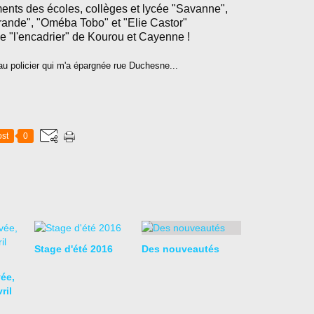
ments des écoles, collèges et lycée "Savanne",
arande", "Oméba Tobo" et "Elie Castor"
ie "l'encadrier" de Kourou et Cayenne !
au policier qui m'a épargnée rue Duchesne...
st
0
Stage d'été 2016
Des nouveautés
ée,
ril